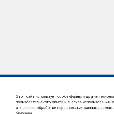
Карта сайта
Деятельность
О Службе
Отчеты о деятельн
Этот сайт использует cookie-файлы и другие техноло
Руководство
Планы работ
пользовательского опыта и анализа использования на
Структура
Результаты провер
отношении обработки персональных данных, размеще
браузера