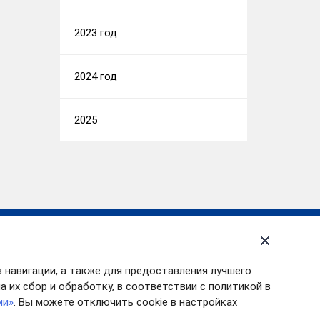
2023 год
2024 год
2025
тИС
Д службы
в навигации, а также для предоставления лучшего
мпартментализация
 их сбор и обработку, в соответствии с политикой в
форма КНД
ми»
. Вы можете отключить cookie в настройках