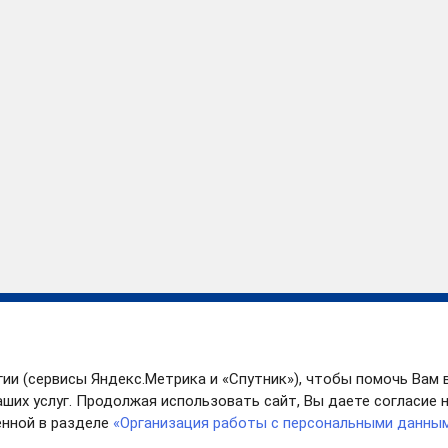
Противодействие
Ве
коррупции
ости
КН
гии (сервисы Яндекс.Метрика и «Спутник»), чтобы помочь Вам 
Противодействие
Ко
терроризму
ших услуг. Продолжая использовать сайт, Вы даете согласие на
ок
Ре
нной в разделе
«Организация работы с персональными данны