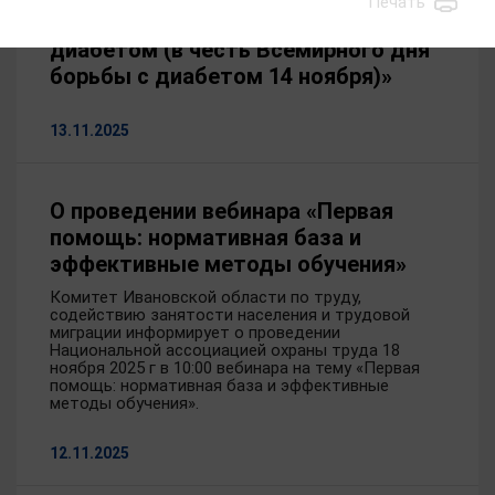
Печать
проходит «Неделя борьбы с
диабетом (в честь Всемирного дня
борьбы с диабетом 14 ноября)»
13.11.2025
О проведении вебинара «Первая
помощь: нормативная база и
эффективные методы обучения»
Комитет Ивановской области по труду,
содействию занятости населения и трудовой
миграции информирует о проведении
Национальной ассоциацией охраны труда 18
ноября 2025 г в 10:00 вебинара на тему «Первая
помощь: нормативная база и эффективные
методы обучения».
12.11.2025