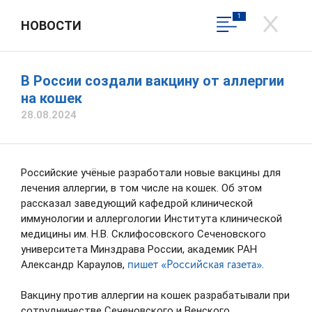
1
НОВОСТИ
СЛУЖБА ВЕТЕРИНАРИИ
ИВАНОВСКОЙ ОБЛАСТИ
Официальный сайт
В России создали вакцину от аллергии
на кошек
28.08.2024
Вход в личный кабинет
Общественная приемная
Российские учёные разработали новые вакцины для
лечения аллергии, в том числе на кошек. Об этом
рассказал заведующий кафедрой клинической
иммунологии и аллергологии Института клинической
медицины им. Н.В. Склифосовского Сеченовского
университета Минздрава России, академик РАН
пишет «Российская газета»
Александр Караулов,
.
Вакцину против аллергии на кошек разрабатывали при
сотрудничестве Сеченовского и Венского