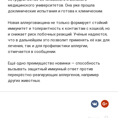
НОВОСТИ
медицинского университетов. Она уже прошла
доклинические испытания и готова к клиническим.
АНОНСЫ
Новая аллерговакцина не только формирует стойкий
иммунитет и толерантность к контактам с кошкой, но
и снижает риск побочных реакций. Учёные надеются,
Вниманию владельцев мелкого
что в дальнейшем это позволит применять её как для
лечения, так и для профилактики аллергии,
рогатого скота
отмечается в сообщении.
Служба ветеринарии Ивановской области
напоминает, что в соответствии с
постановлением Правительства РФ от 05.04.2023
Ещё одно преимущество новинки — способность
№ 550 до 01.12.2025 поголовье мелкого рогатого
вызывать защитный иммунный ответ против
скота в хозяйствах всем форм собственности,
перекрёстно-реагирующих аллергенов, например
включая личные подсобные хозяйства граждан,
должно быть подвергнуто маркированию и учёту.
других животных.
14.11.2025
В период с 10 ноября по 16 ноября
2025 года в Российской Федерации