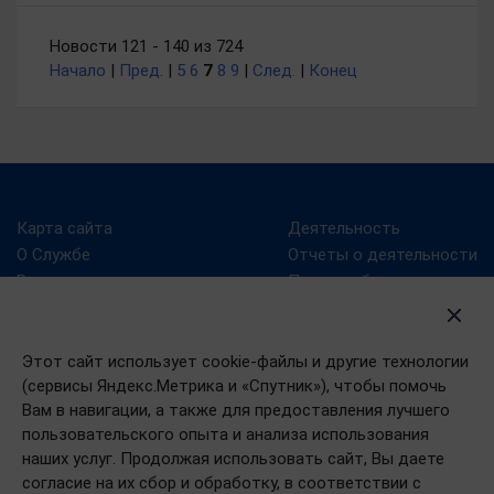
Новости 121 - 140 из 724
Начало
|
Пред.
|
5
6
7
8
9
|
След.
|
Конец
Карта сайта
Деятельность
О Службе
Отчеты о деятельности
Руководство
Планы работ
Структура
Результаты проверок
Противодействие
ВетИС
Этот сайт использует cookie-файлы и другие технологии
коррупции
КНД службы
(сервисы Яндекс.Метрика и «Спутник»), чтобы помочь
Противодействие
Компартментализация
Вам в навигации, а также для предоставления лучшего
терроризму
пользовательского опыта и анализа использования
Реформа КНД
наших услуг. Продолжая использовать сайт, Вы даете
согласие на их сбор и обработку, в соответствии с