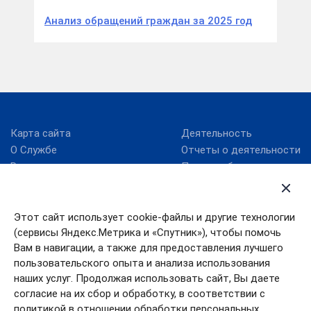
Анализ обращений граждан за 2025 год
Карта сайта
Деятельность
О Службе
Отчеты о деятельности
Руководство
Планы работ
Структура
Результаты проверок
Противодействие
ВетИС
Этот сайт использует cookie-файлы и другие технологии
коррупции
КНД службы
(сервисы Яндекс.Метрика и «Спутник»), чтобы помочь
Противодействие
Компартментализация
Вам в навигации, а также для предоставления лучшего
терроризму
пользовательского опыта и анализа использования
Реформа КНД
наших услуг. Продолжая использовать сайт, Вы даете
согласие на их сбор и обработку, в соответствии с
политикой в отношении обработки персональных